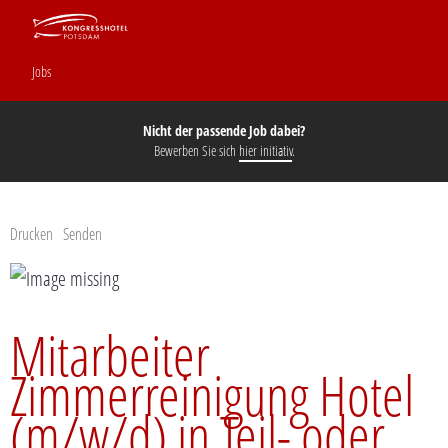
Jobs
Nicht der passende Job dabei?
Bewerben Sie sich
hier initiativ
.
Drucken
Senden
Mitarbeiter
Zimmerreinigung Hotel
(m/w/d) in Teil- oder